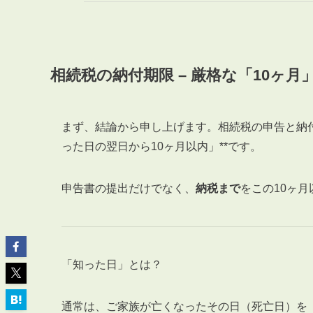
相続税の納付期限 – 厳格な「10ヶ月
ABOUT
私たちについて
まず、結論から申し上げます。相続税の申告と納付
会社概要
った日の翌日から10ヶ月以内」**です。
企業理念
スタッフ紹介
申告書の提出だけでなく、
納税まで
をこの10ヶ
グループ会社紹介
採用情報
「知った日」とは？
SERVICE
管理オーナー様限定サービス
通常は、ご家族が亡くなったその日（死亡日）を「