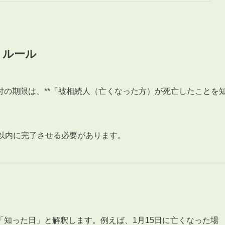
」ルール
3POINT
空室解消!3つの自信
の期限は、**「被相続人（亡くなった方）が死亡したことを
自慢の「賃料設定」／マーケティング
仲介会社とのネットワークで情報提供力に自信あり
物件プロモーション＆バリューアップリフォーム
月以内に完了させる必要があります。
BROKER
仲介業者様へ
知った日」と解釈します。例えば、1月15日に亡くなった場