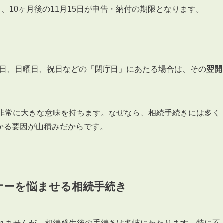
会員登録
、10ヶ月後の11月15日が申告・納付の期限となります。
賃貸仲介会社様向け物件検索ログイン
仲介業者向け・申込方法
申し込みから契約の流れ
お問い合わせ
土曜日、日曜日、祝日などの「閉庁日」にあたる場合は、その
翌開
て非常に大きな意味を持ちます。なぜなら、相続手続きには多く
かる要因が山積みだからです。
無
管
ーナーを悩ませる相続手続き
しれませんが、相続発生後の手続きは多岐にわたります。特に不