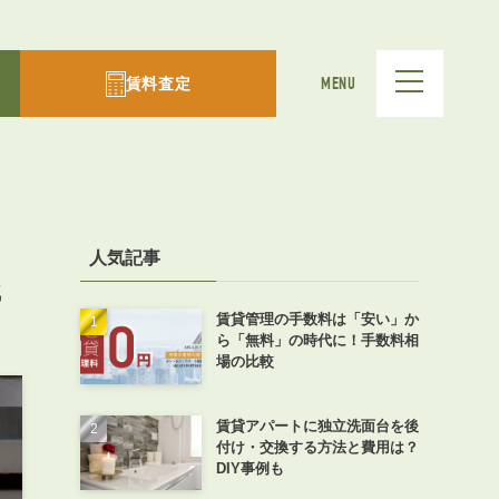
賃料査定
MENU
ヶ
人気記事
識
賃貸管理の手数料は「安い」か
ら「無料」の時代に！手数料相
場の比較
賃貸アパートに独立洗面台を後
付け・交換する方法と費用は？
DIY事例も