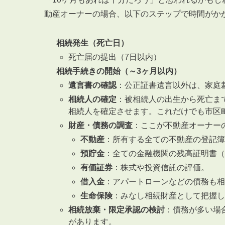
動産オーナーの場合、以下のステップで時間がか
相続発生（死亡日）
死亡届の提出（7日以内）
相続手続きの開始（～3ヶ月以内）
遺言書の確認
：公正証書遺言以外は、家庭
相続人の確定
：被相続人の出生から死亡ま
相続人を確定させます。これだけでも市区
財産・債務の調査
：ここが不動産オーナー
不動産
：所有する全ての不動産の登記簿
預貯金
：全ての金融機関の残高証明書（
有価証券
：株式や投資信託の評価。
借入金
：アパートローンなどの債務も相
生命保険
：みなし相続財産として把握し
相続放棄・限定承認の検討
：債務が多い場
があります。