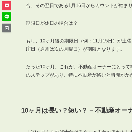
管理オーナー様ご紹介制度
合、その翌日である1月16日からカウントが始まり
投資不動産を売却したい方
賃貸管理を依頼したい方
期限日が休日の場合は？
マンションの自主管理について
アパートの大規模修繕について
もし、10ヶ月後の期限日（例：11月15日）が
庁日
（通常は次の月曜日）が期限となります。
アパートの監視カメラ設置について
たった10ヶ月。これが、不動産オーナーにとっ
のステップがあり、特に不動産が絡むと時間がか
03-6262-9556
TEL:
※音声ガイダンス④を押してください。
【受付時間】10:00~19:00（定休日：水曜日）
10ヶ月は長い？短い？ – 不動産オ
「10ヶ月もあれば十分だろう」と思われるかも