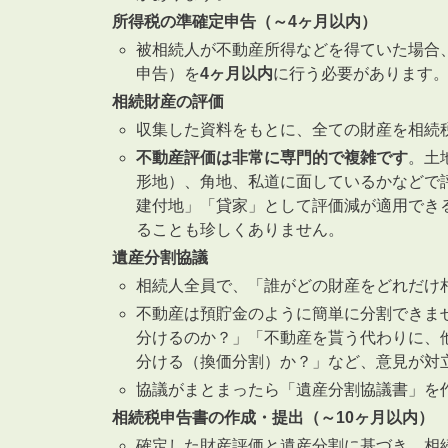
所得税の準確定申告（～4ヶ月以内）
被相続人が不動産所得などを得ていた場合
申告）を
4ヶ月以内
に行う必要があります
相続財産の評価
収集した資料をもとに、全ての財産を相続
不動産評価は非常に専門的で複雑です
。土
形地）、角地、私道に面しているかなどで
建付地」「貸家」として評価減が適用でき
ることも珍しくありません。
遺産分割協議
相続人全員で、「誰がどの財産をどれだけ
不動産は預貯金のように簡単に分割できま
分けるのか？」「不動産を貰う代わりに、
分ける（換価分割）か？」など、意見が対
協議がまとまったら「遺産分割協議書」を
相続税申告書の作成・提出（～10ヶ月以内）
確定した財産評価と遺産分割に基づき、相