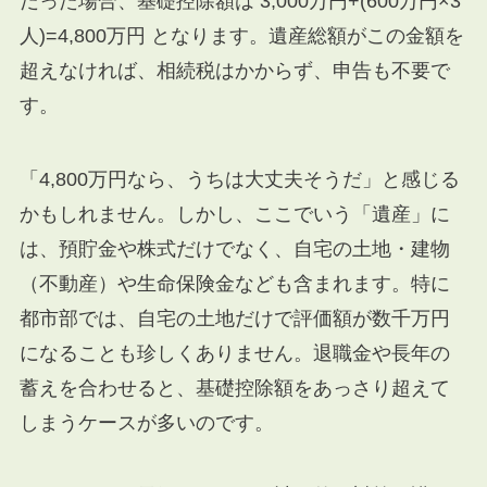
だった場合、基礎控除額は
3
,
000
万円
+
(
600
万円
×
3
人
)
=
4
,
800
万円
となります。遺産総額がこの金額を
超えなければ、相続税はかからず、申告も不要で
す。
「4,800万円なら、うちは大丈夫そうだ」と感じる
かもしれません。しかし、ここでいう「遺産」に
は、預貯金や株式だけでなく、自宅の土地・建物
（不動産）や生命保険金なども含まれます。特に
都市部では、自宅の土地だけで評価額が数千万円
になることも珍しくありません。退職金や長年の
蓄えを合わせると、基礎控除額をあっさり超えて
しまうケースが多いのです。