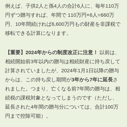
例えば、子供2人と孫4人の合計6人に、毎年110万
円ずつ贈与すれば、年間で
110
万円
×
6
人
=
660
万
円
、10年間続ければ6,600万円もの財産を非課税で
移転できる計算になります。
【重要】2024年からの制度改正に注意！
以前は、
相続開始前3年以内の贈与は相続財産に持ち戻して
計算されていましたが、2024年1月1日以降の贈与
からは、この持ち戻し期間が
3年から7年に延長
さ
れました。つまり、亡くなる前7年間の贈与は、相
続税の課税対象となってしまうのです（ただし、
延長された4年間の贈与分については、合計100万
円まで控除可能）。