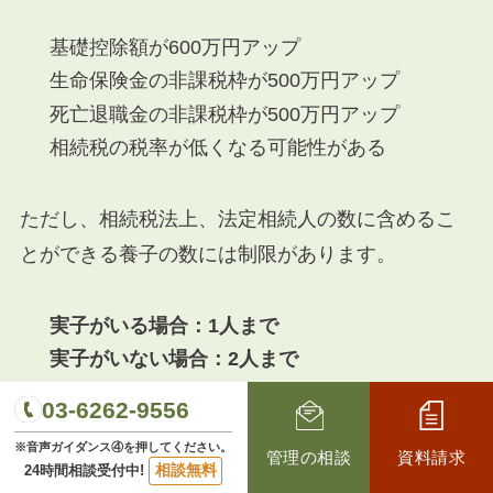
基礎控除額が600万円アップ
生命保険金の非課税枠が500万円アップ
死亡退職金の非課税枠が500万円アップ
相続税の税率が低くなる可能性がある
ただし、相続税法上、法定相続人の数に含めるこ
とができる養子の数には制限があります。
実子がいる場合：1人まで
実子がいない場合：2人まで
03-6262-9556
また、孫を養子にした場合、その孫が受け取る相
※音声ガイダンス④を押してください。
管理の相談
資料請求
続財産にかかる相続税は2割加算されるというデメ
相談無料
24時間相談受付中!