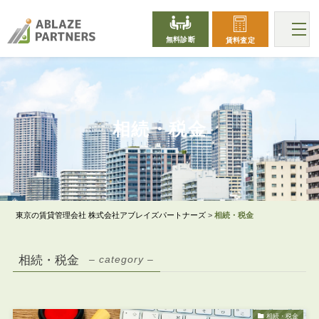
無料診断
賃料査定
INHERITANCE_TAX
相続・税金
東京の賃貸管理会社 株式会社アブレイズパートナーズ
>
相続・税金
相続・税金
– category –
相続・税金