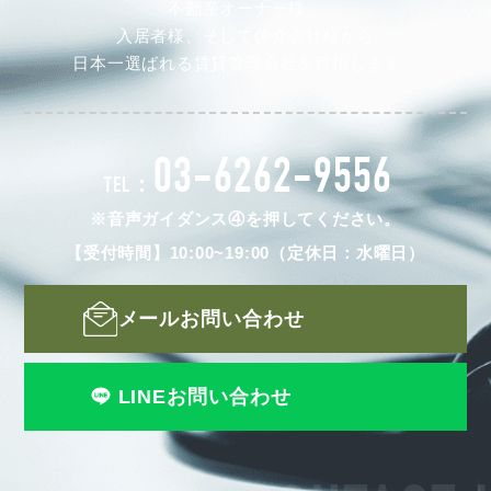
不動産オーナー様、
入居者様、そして仲介会社様から
日本一選ばれる賃貸管理会社を目指します。
03-6262-9556
TEL：
※音声ガイダンス④を押してください。
【受付時間】10:00~19:00（定休日：水曜日）
メールお問い合わせ
LINEお問い合わせ