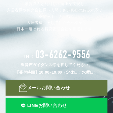
家賃収入と利回りの向上を実現し、
入居者様や仲介会社様へ人間くさい真心のある対応で、
不動産オーナー様、
入居者様、そして仲介会社様から
日本一選ばれる賃貸管理会社を目指します。
03-6262-9556
TEL：
※音声ガイダンス④を押してください。
【受付時間】10:00~19:00（定休日：水曜日）
メールお問い合わせ
LINEお問い合わせ