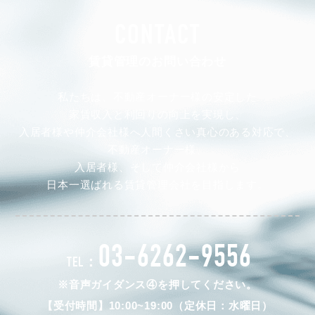
CONTACT
賃貸管理のお問い合わせ
私たちは、不動産オーナー様の安定した
家賃収入と利回りの向上を実現し、
入居者様や仲介会社様へ人間くさい真心のある対応で、
不動産オーナー様、
入居者様、そして仲介会社様から
日本一選ばれる賃貸管理会社を目指します。
03-6262-9556
TEL：
※音声ガイダンス④を押してください。
【受付時間】10:00~19:00（定休日：水曜日）