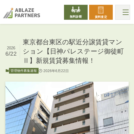
無料診断
賃料査定
東京都台東区の駅近分譲賃貸マン
2026
ション【日神パレステージ御徒町
6/22
Ⅱ】新規賃貸募集情報！
2026年6月22日
管理物件募集速報