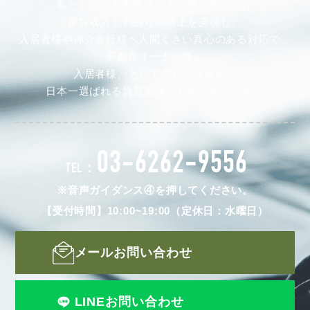
私たちは、不動産オーナー様の安定した
家賃収入と利回りの向上を実現し、
入居者様や仲介会社様へ人間くさい真心のある対応で、
不動産オーナー様、
入居者様、そして仲介会社様から
日本一選ばれる賃貸管理会社を目指します。
03-6262-9556
TEL：
※音声ガイダンス④を押してください。
【受付時間】10:00~19:00（定休日：水曜日）
メールお問い合わせ
LINEお問い合わせ