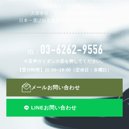
不動産オーナー様、
入居者様、そして仲介会社様から
日本一選ばれる賃貸管理会社を目指します。
03-6262-9556
TEL：
※音声ガイダンス④を押してください。
【受付時間】10:00~19:00（定休日：水曜日）
メールお問い合わせ
LINEお問い合わせ