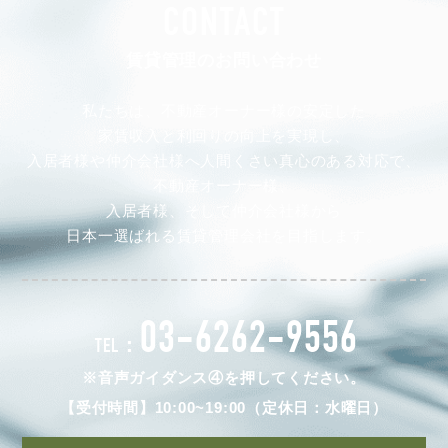
CONTACT
賃貸管理のお問い合わせ
私たちは、不動産オーナー様の安定した
家賃収入と利回りの向上を実現し、
入居者様や仲介会社様へ人間くさい真心のある対応で、
不動産オーナー様、
入居者様、そして仲介会社様から
日本一選ばれる賃貸管理会社を目指します。
03-6262-9556
TEL：
※音声ガイダンス④を押してください。
【受付時間】10:00~19:00（定休日：水曜日）