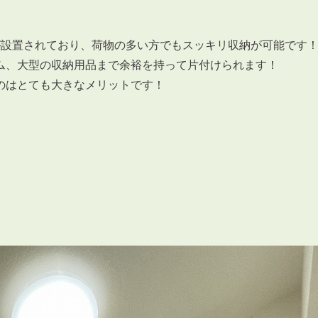
会員登録
賃貸仲介会社様向け物件検索ログイン
仲介業者向け・申込方法
が設置されており、荷物の多い方でもスッキリ収納が可能です
ム、大型の収納用品まで余裕を持って片付けられます！
申し込みから契約の流れ
のはとても大きなメリットです！
お問い合わせ
無
管