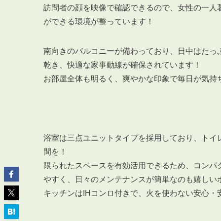
訪問者の顔を映像で確認できるので、女性の一人
ができる環境が整っています！
南向きのバルコニーが備わっており、日中はたっ
乾き、快適な家事動線が確保されています！
ABOUT
私たちについて
お部屋全体も明るく、爽やかな印象で毎日が気持
会社概要
企業理念
スタッフ紹介
グループ会社紹介
浴室は三点ユニットタイプを採用しており、トイ
間を！
採用情報
限られたスペースを有効活用できるため、コンパ
やすく、日々のメンテナンスが簡単なのも嬉しい
キッチンはIHコンロ付きで、火を使わない安心・
SERVICE
管理オーナー様限定サービス