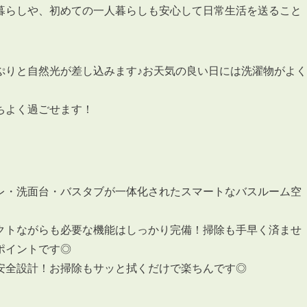
暮らしや、初めての一人暮らしも安心して日常生活を送ること
ぷりと自然光が差し込みます♪お天気の良い日には洗濯物がよく
3POINT
空室解消!3つの自信
ちよく過ごせます！
自慢の「賃料設定」／マーケティング
仲介会社とのネットワークで情報提供力に自信あり
物件プロモーション＆バリューアップリフォーム
レ・洗面台・バスタブが一体化されたスマートなバスルーム空
クトながらも必要な機能はしっかり完備！掃除も手早く済ませ
ポイントです◎
安全設計！お掃除もサッと拭くだけで楽ちんです◎
BROKER
仲介業者様へ