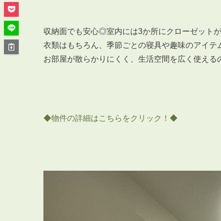
管理オーナー様ご紹介制度
投資不動産を売却したい方
賃貸管理を依頼したい方
収納面でも安心◎室内には3か所にクローゼット
衣類はもちろん、季節ごとの寝具や趣味のアイテ
マンションの自主管理について
お部屋が散らかりにくく、生活空間を広く使える
アパートの大規模修繕について
アパートの監視カメラ設置について
◆物件の詳細はこちらをクリック！◆
03-6262-9556
TEL:
※音声ガイダンス④を押してください。
【受付時間】10:00~19:00（定休日：水曜日）