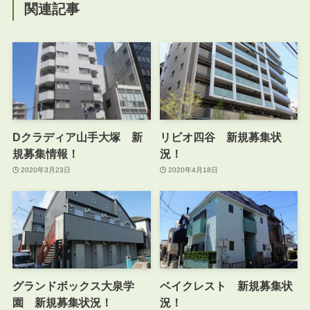
関連記事
Dクラディア山手大塚 新
リビオ四谷 新規募集状
規募集情報！
況！
2020年3月23日
2020年4月18日
グランドボックス大泉学
ベイクレスト 新規募集状
園 新規募集状況！
況！