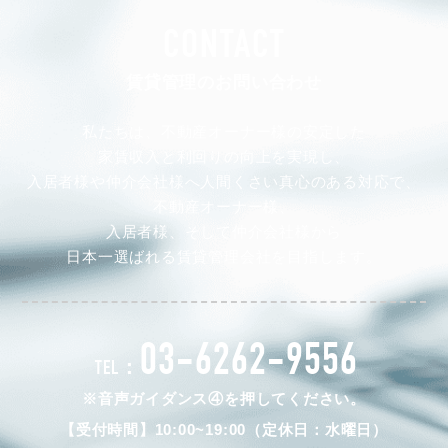
CONTACT
賃貸管理のお問い合わせ
私たちは、不動産オーナー様の安定した
家賃収入と利回りの向上を実現し、
入居者様や仲介会社様へ人間くさい真心のある対応で、
不動産オーナー様、
入居者様、そして仲介会社様から
日本一選ばれる賃貸管理会社を目指します。
03-6262-9556
TEL：
※音声ガイダンス④を押してください。
【受付時間】10:00~19:00（定休日：水曜日）