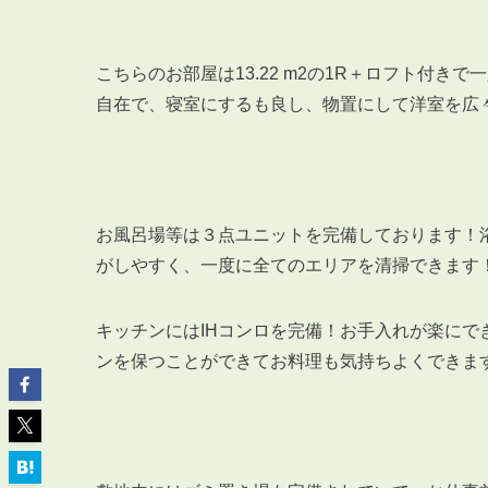
こちらのお部屋は13.22 m2の1R＋ロフト付
自在で、寝室にするも良し、物置にして洋室を広
ABOUT
私たちについて
会社概要
お風呂場等は３点ユニットを完備しております！
企業理念
がしやすく、一度に全てのエリアを清掃できます
スタッフ紹介
グループ会社紹介
キッチンにはIHコンロを完備！お手入れが楽にで
採用情報
ンを保つことができてお料理も気持ちよくできま
SERVICE
管理オーナー様限定サービス