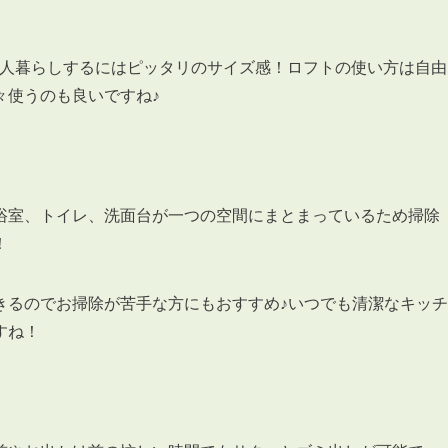
きで一人暮らしするにはピッタリのサイズ感！ロフトの使い方は自由
々使うのも良いですね♪
3POINT
空室解消!3つの自信
自慢の「賃料設定」／マーケティング
浴室、トイレ、洗面台が一つの空間にまとまっているため掃除
仲介会社とのネットワークで情報提供力に自信あり
！
物件プロモーション＆バリューアップリフォーム
きるのでお掃除が苦手な方にもおすすめ♪いつでも清潔なキッチ
すね！
BROKER
仲介業者様へ