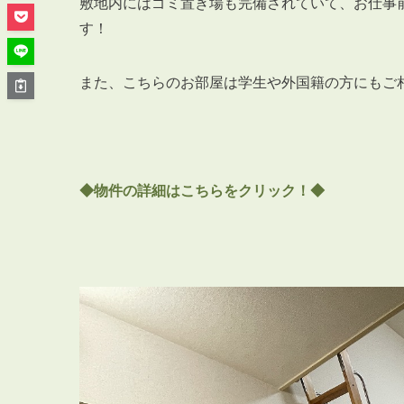
管理オーナー様ご紹介制度
敷地内にはゴミ置き場も完備されていて、お仕事
す！
投資不動産を売却したい方
賃貸管理を依頼したい方
また、こちらのお部屋は学生や外国籍の方にもご
マンションの自主管理について
アパートの大規模修繕について
アパートの監視カメラ設置について
◆物件の詳細はこちらをクリック！◆
03-6262-9556
TEL:
※音声ガイダンス④を押してください。
【受付時間】10:00~19:00（定休日：水曜日）