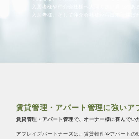
入居者様や仲介会社様へ人間くさい真心のあ
SERVICE
入居者様、そして仲介会社様から
日本一選ば
管理オーナー様限定サービス
管理オーナー様ご紹介制度
投資不動産を売却したい方
賃貸管理を依頼したい方
マンションの自主管理について
アパートの大規模修繕について
アパートの監視カメラ設置について
賃貸管理・アパート管理に強い
ア
03-6262-9556
賃貸管理・アパート管理で、オーナー様に
喜んでい
TEL:
※音声ガイダンス④を押してください。
アブレイズパートナーズは、賃貸物件やアパートの