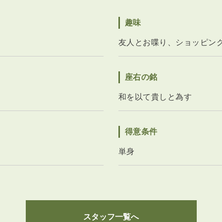
趣味
友人とお喋り、ショッピン
座右の銘
和を以て貴しと為す
得意条件
単身
スタッフ一覧へ