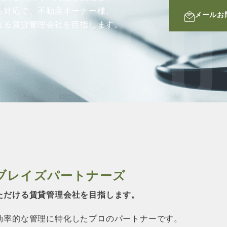
る対応で、不動産オーナー様、
メールお
BROKER
CO
れる賃貸管理会社を目指します。
仲介業者様へ
会員登録
賃貸仲介会社様向け物件検索ログイン
仲介業者向け・申込方法
申し込みから契約の流れ
お問い合わせ
ブレイズパートナーズ
無
ただける賃貸管理会社を目指します。
効率的な管理に特化したプロのパートナーです。
管