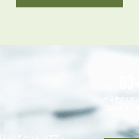
3POINT
空室解消!3つの自信
03
自慢の「賃料設定」／マーケティング
TEL：
仲介会社とのネットワークで情報提供力に自信あり
※音声ガイダ
物件プロモーション＆バリューアップリフォーム
【受付時間】10
収入と利回りの向上を実現し、