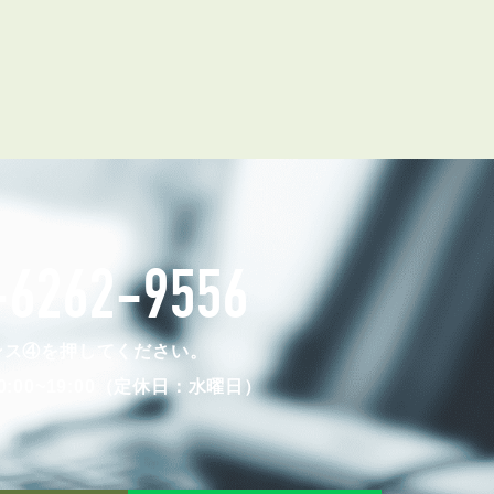
RENTAL
アブレイズの賃貸管理
-6262-9556
管理料無料について
４つの強み
ンス④を押してください。
報酬と独自の保証内容
:00~19:00（定休日：水曜日）
手続きの流れ
賃料査定について