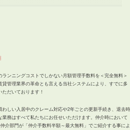
3POINT
空室解消!3つの自信
自慢の「賃料設定」／マーケティング
〗
仲介会社とのネットワークで情報提供力に自信あり
物件プロモーション＆バリューアップリフォーム
のランニングコストでしかない月額管理手数料を＜完全無料＞
賃貸管理業界の革命とも言える当社システムにより、すでに多
いただいております！
煩わしい入居中のクレーム対応や2年ごとの更新手続き、退去
BROKER
な業務はすべて私たちにお任せいただけます。仲介時において
仲介業者様へ
る仲介部門が「仲介手数料半額～最大無料」でご紹介する事に