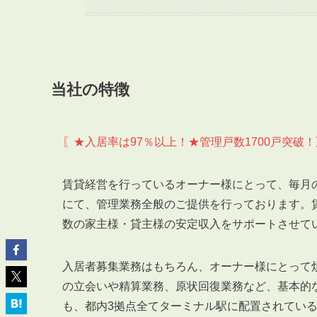
当社の特徴
ABOUT
私たちについて
会社概要
〖★入居率は97％以上！★管理戸数1700戸突破！
企業理念
スタッフ紹介
賃貸経営を行っているオーナー様にとって、毎月
グループ会社紹介
にて、管理業務全般のご提供を行っております。
採用情報
数の家主様・貸主様の安定収入をサポートさせて
入居者募集業務はもちろん、オーナー様にとって
SERVICE
の立会いや精算業務、原状回復業務など、基本的
管理オーナー様限定サービス
も、都内3拠点全てターミナル駅に配置されてい