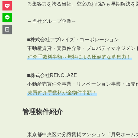
管理オーナー様ご紹介制度
る集客力を誇る当社。空室のお悩みも早期解決を
投資不動産を売却したい方
賃貸管理を依頼したい方
～当社グループ企業～
マンションの自主管理について
アパートの大規模修繕について
■株式会社アブレイズ・コーポレーション
不動産賃貸・売買仲介業・プロパティマネジメン
アパートの監視カメラ設置について
仲介手数料半額～無料による圧倒的な募集力！
■株式会社RENOLAZE
03-6262-9556
不動産売買仲介事業・リノベーション事業・販売
TEL:
売買仲介手数料が全物件半額！
※音声ガイダンス④を押してください。
管理物件紹介
【受付時間】10:00~19:00（定休日：水曜日）
東京都中央区の分譲賃貸マンション「月島ホーム