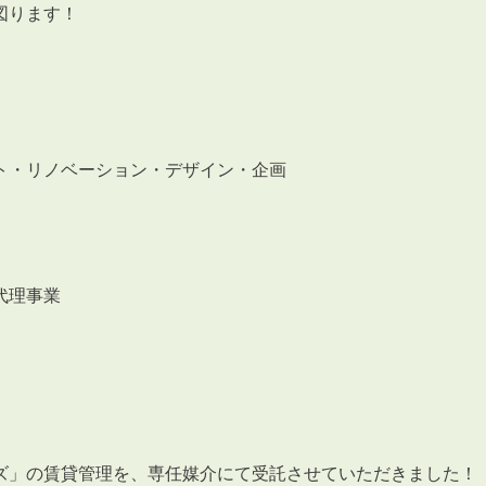
会員登録
図ります！
賃貸仲介会社様向け物件検索ログイン
仲介業者向け・申込方法
申し込みから契約の流れ
お問い合わせ
ト・リノベーション・デザイン・企画
代理事業
無
管
ズ」の賃貸管理を、専任媒介にて受託させていただきました！