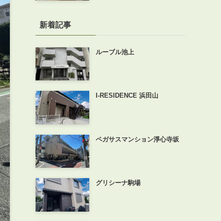
新着記事
ルーブル池上
I-RESIDENCE 浜田山
ペガサスマンション淨心寺坂
グリシーナ駒場