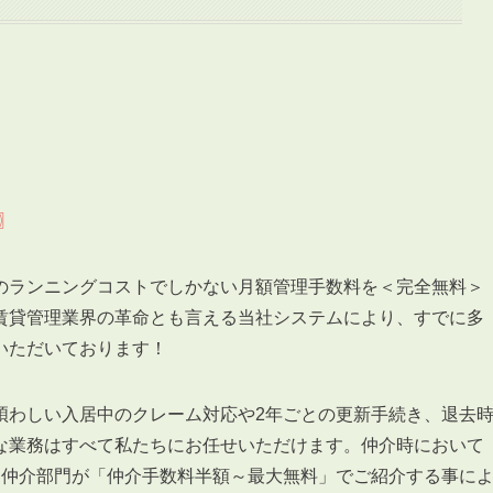
3POINT
空室解消!3つの自信
自慢の「賃料設定」／マーケティング
〗
仲介会社とのネットワークで情報提供力に自信あり
物件プロモーション＆バリューアップリフォーム
のランニングコストでしかない月額管理手数料を＜完全無料＞
賃貸管理業界の革命とも言える当社システムにより、すでに多
いただいております！
煩わしい入居中のクレーム対応や2年ごとの更新手続き、退去
BROKER
な業務はすべて私たちにお任せいただけます。仲介時において
仲介業者様へ
る仲介部門が「仲介手数料半額～最大無料」でご紹介する事に