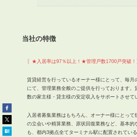
当社の特徴
ABOUT
私たちについて
会社概要
〖★入居率は97％以上！★管理戸数1700戸突破！
企業理念
スタッフ紹介
賃貸経営を行っているオーナー様にとって、毎月
グループ会社紹介
にて、管理業務全般のご提供を行っております。
採用情報
数の家主様・貸主様の安定収入をサポートさせて
入居者募集業務はもちろん、オーナー様にとって
SERVICE
の立会いや精算業務、原状回復業務など、基本的
管理オーナー様限定サービス
も、都内3拠点全てターミナル駅に配置されてい