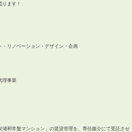
会員登録
図ります！
賃貸仲介会社様向け物件検索ログイン
仲介業者向け・申込方法
申し込みから契約の流れ
お問い合わせ
ト・リノベーション・デザイン・企画
代理事業
無
管
栄浦和常盤マンション」の賃貸管理を、専任媒介にて受託させ