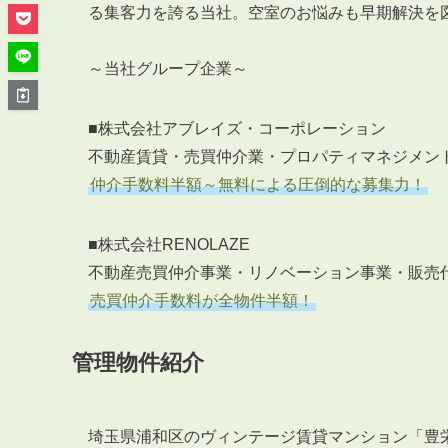
管理オーナー様ご紹介制度
る集客力を誇る当社。空室のお悩みも早期解決を
投資不動産を売却したい方
賃貸管理を依頼したい方
～当社グループ企業～
マンションの自主管理について
アパートの大規模修繕について
■株式会社アブレイズ・コーポレーション
不動産賃貸・売買仲介業・プロパティマネジメン
アパートの監視カメラ設置について
仲介手数料半額～無料による圧倒的な募集力！
■株式会社RENOLAZE
03-6262-9556
不動産売買仲介事業・リノベーション事業・販売
TEL:
売買仲介手数料が全物件半額！
※音声ガイダンス④を押してください。
管理物件紹介
【受付時間】10:00~19:00（定休日：水曜日）
埼玉県浦和区のヴィンテージ賃貸マンション「豊