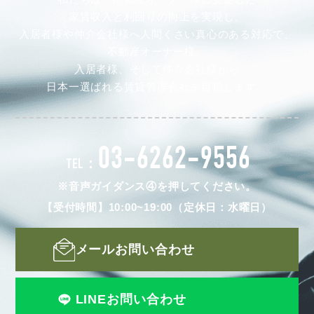
家賃収入と利回りの向上を実現し、
入居者様や仲介会社様へ人間くさい真心のある対応で、
不動産オーナー様、
入居者様、そして仲介会社様から
日本一選ばれる賃貸管理会社を目指します。
03-6262-9556
TEL：
※音声ガイダンス④を押してください。
【受付時間】10:00~19:00（定休日：水曜日）
メールお問い合わせ
LINEお問い合わせ