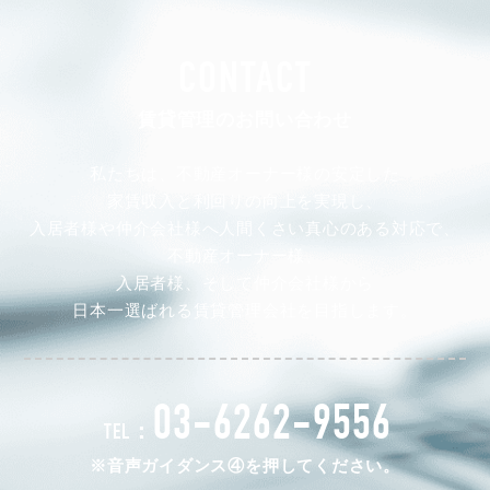
CONTACT
賃貸管理のお問い合わせ
私たちは、不動産オーナー様の安定した
家賃収入と利回りの向上を実現し、
入居者様や仲介会社様へ人間くさい真心のある対応で、
不動産オーナー様、
入居者様、そして仲介会社様から
日本一選ばれる賃貸管理会社を目指します。
03-6262-9556
TEL：
※音声ガイダンス④を押してください。