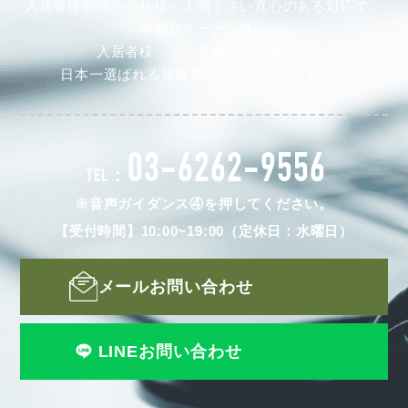
入居者様や仲介会社様へ人間くさい真心のある対応で、
不動産オーナー様、
入居者様、そして仲介会社様から
日本一選ばれる賃貸管理会社を目指します。
03-6262-9556
TEL：
※音声ガイダンス④を押してください。
【受付時間】10:00~19:00（定休日：水曜日）
メールお問い合わせ
LINEお問い合わせ