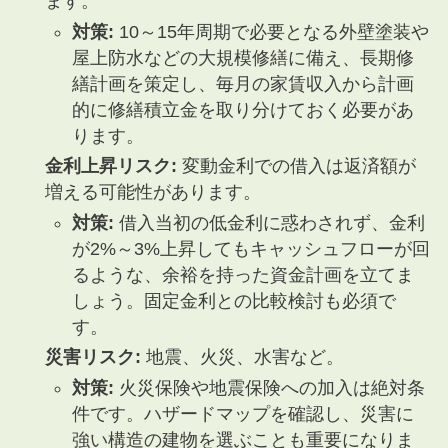
ます。
対策:
10～15年周期で必要となる外壁塗装や
屋上防水などの大規模修繕に備え、長期修
繕計画を策定し、毎月の家賃収入から計画
的に修繕積立金を取り分けておく必要があ
ります。
金利上昇リスク:
変動金利での借入は返済額が
増える可能性があります。
対策:
借入当初の低金利に惑わされず、金利
が2%～3%上昇してもキャッシュフローが回
るような、余裕を持った資金計画を立てま
しょう。固定金利との比較検討も必須で
す。
災害リスク:
地震、火災、水害など。
対策:
火災保険や地震保険への加入は絶対条
件です。ハザードマップを確認し、災害に
強い構造の建物を選ぶことも重要になりま