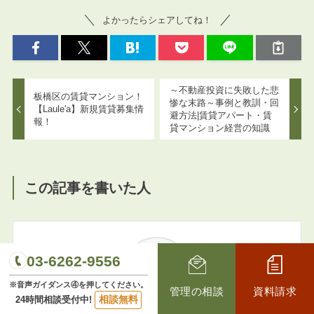
よかったらシェアしてね！
～不動産投資に失敗した悲
板橋区の賃貸マンション！
惨な末路～事例と教訓・回
【Laule'a】新規賃貸募集情
避方法|賃貸アパート・賃
報！
貸マンション経営の知識
この記事を書いた人
03-6262-9556
※音声ガイダンス④を押してください。
管理の相談
資料請求
相談無料
24時間相談受付中!