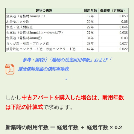
参考：国税庁「
建物の法定耐用年数
」および「
減価償却資産の償却率等表
」
しかし
中古アパートを購入した場合は、耐用年数
は下記の計算式
で求めます。
新築時の耐用年数 ー 経過年数 ＋ 経過年数 × 0.2