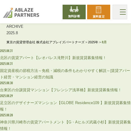
無料診断
賃料査定
ARCHIVE
2025.8
東京の賃貸管理会社 株式会社アブレイズパートナーズ
>
2025年
>
8月
2025.08.31
北区の賃貸アパート【レオパレス滝野川】新規賃貸募集情報！
2025.08.31
固定資産税の節税方法～免税・減税の条件もわかりやすく解説～|賃貸アパー
ト経営・マンション経営の知識
2025.08.30
台東区の分譲賃貸マンション【フレンシア浅草橋】新規賃貸募集情報！
2025.08.29
足立区のデザイナーズマンション【GLOBE Residence109 】新規賃貸募集情
報！
2025.08.28
神奈川県川崎市の賃貸アパートメント【G・Aヒルズ武蔵小杉】新規賃貸募集
情報！