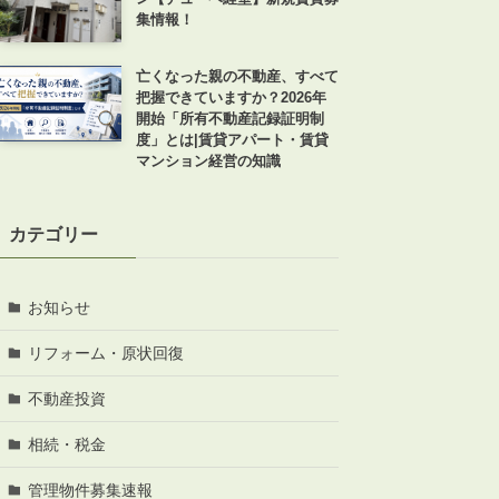
集情報！
亡くなった親の不動産、すべて
把握できていますか？2026年
開始「所有不動産記録証明制
度」とは|賃貸アパート・賃貸
ABOUT
マンション経営の知識
私たちについて
会社概要
カテゴリー
企業理念
スタッフ紹介
お知らせ
グループ会社紹介
採用情報
リフォーム・原状回復
不動産投資
相続・税金
SERVICE
管理オーナー様限定サービス
管理物件募集速報