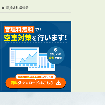
管理オーナー様ご紹介制度
投資不動産を売却したい方
賃貸経営得情報
賃貸管理を依頼したい方
マンションの自主管理について
アパートの大規模修繕について
アパートの監視カメラ設置について
03-6262-9556
TEL:
※音声ガイダンス④を押してください。
【受付時間】10:00~19:00（定休日：水曜日）