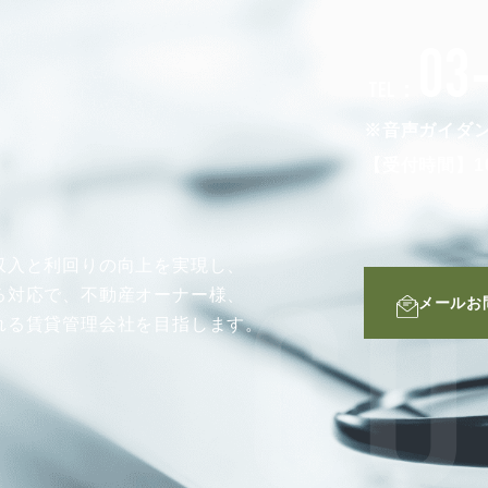
03
TEL：
※音声ガイダ
【受付時間】10
収入と利回りの向上を実現し、
る対応で、不動産オーナー様、
メールお
CO
れる賃貸管理会社を目指します。