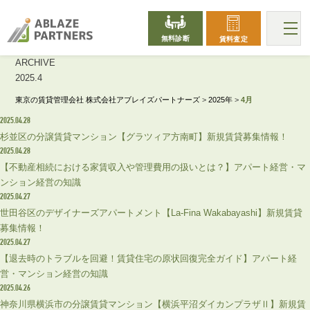
無料診断
賃料査定
ARCHIVE
2025.4
東京の賃貸管理会社 株式会社アブレイズパートナーズ
>
2025年
>
4月
2025.04.28
杉並区の分譲賃貸マンション【グラツィア方南町】新規賃貸募集情報！
2025.04.28
【不動産相続における家賃収入や管理費用の扱いとは？】アパート経営・マ
ンション経営の知識
2025.04.27
世田谷区のデザイナーズアパートメント【La-Fina Wakabayashi】新規賃貸
募集情報！
2025.04.27
【退去時のトラブルを回避！賃貸住宅の原状回復完全ガイド】アパート経
営・マンション経営の知識
2025.04.26
神奈川県横浜市の分譲賃貸マンション【横浜平沼ダイカンプラザⅡ】新規賃