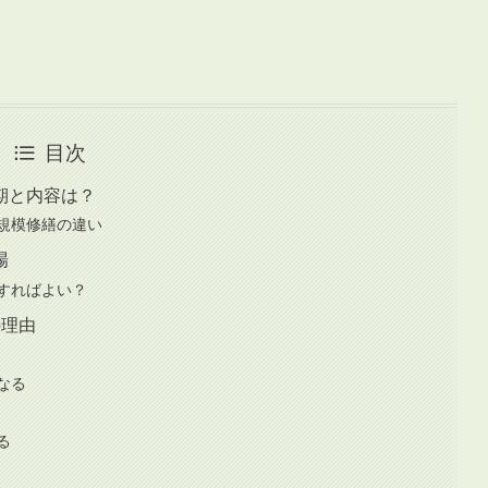
目次
期と内容は？
規模修繕の違い
場
すればよい？
の理由
なる
る