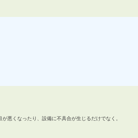
3POINT
空室解消!3つの自信
自慢の「賃料設定」／マーケティング
仲介会社とのネットワークで情報提供力に自信あり
物件プロモーション＆バリューアップリフォーム
目が悪くなったり、設備に不具合が生じるだけでなく。
BROKER
仲介業者様へ