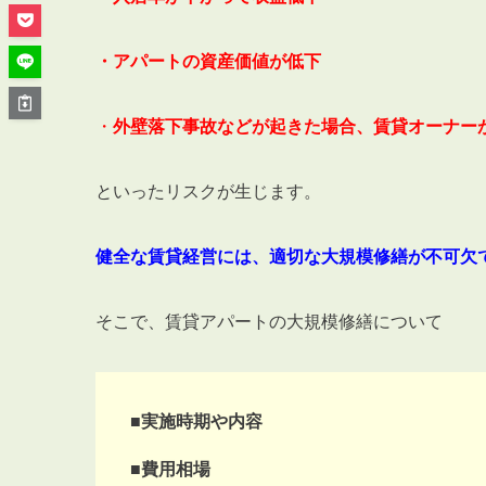
管理オーナー様ご紹介制度
投資不動産を売却したい方
・アパートの資産価値が低下
賃貸管理を依頼したい方
マンションの自主管理について
・
外壁落下事故などが起きた場合、賃貸オーナー
アパートの大規模修繕について
アパートの監視カメラ設置について
といったリスクが生じます。
健全な賃貸経営には、適切な大規模修繕が不可欠
03-6262-9556
そこで、賃貸アパートの大規模修繕について
TEL:
※音声ガイダンス④を押してください。
【受付時間】10:00~19:00（定休日：水曜日）
■実施時期や内容
■費用相場