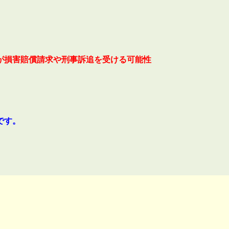
会員登録
賃貸仲介会社様向け物件検索ログイン
仲介業者向け・申込方法
申し込みから契約の流れ
が損害賠償請求や刑事訴追を受ける可能性
お問い合わせ
です。
無
管