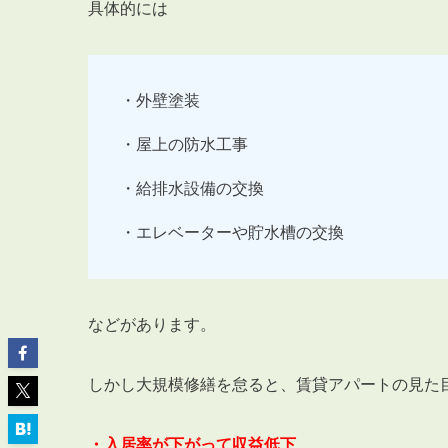
具体的には
・外壁塗装
ABOUT
・屋上の防水工事
私たちについて
会社概要
・給排水設備の交換
企業理念
・エレベーターや貯水槽の交換
スタッフ紹介
グループ会社紹介
採用情報
などがあります。
しかし大規模修繕を怠ると、賃貸アパートの見た
SERVICE
管理オーナー様限定サービス
・入居率が下がって収益低下