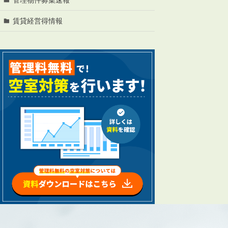
管理オーナー様ご紹介制度
投資不動産を売却したい方
賃貸経営得情報
賃貸管理を依頼したい方
マンションの自主管理について
アパートの大規模修繕について
アパートの監視カメラ設置について
03-6262-9556
TEL:
※音声ガイダンス④を押してください。
【受付時間】10:00~19:00（定休日：水曜日）