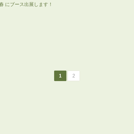
春 にブース出展します！
1
2