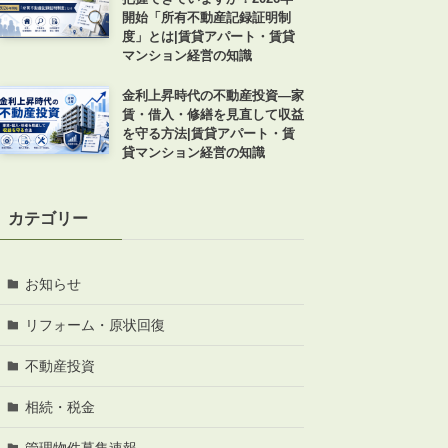
開始「所有不動産記録証明制
度」とは|賃貸アパート・賃貸
マンション経営の知識
金利上昇時代の不動産投資―家
賃・借入・修繕を見直して収益
を守る方法|賃貸アパート・賃
ABOUT
私たちについて
貸マンション経営の知識
会社概要
企業理念
カテゴリー
スタッフ紹介
グループ会社紹介
お知らせ
採用情報
リフォーム・原状回復
不動産投資
SERVICE
相続・税金
管理オーナー様限定サービス
管理物件募集速報