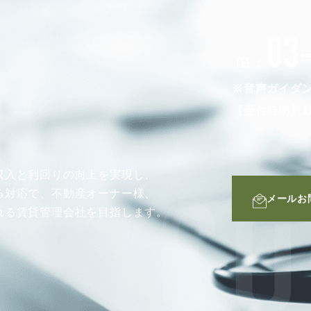
03
TEL：
※音声ガイダ
【受付時間】10
収入と利回りの向上を実現し、
る対応で、不動産オーナー様、
メールお
CO
れる賃貸管理会社を目指します。