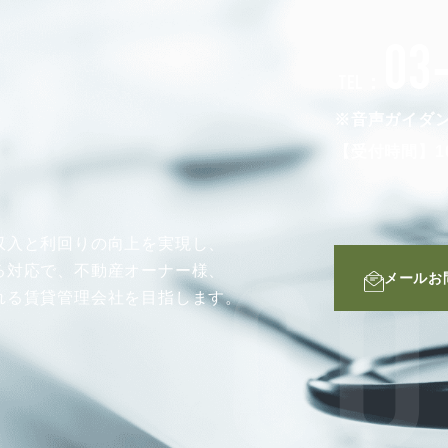
03
TEL：
※音声ガイダ
【受付時間】10
収入と利回りの向上を実現し、
る対応で、不動産オーナー様、
メールお
CO
れる賃貸管理会社を目指します。