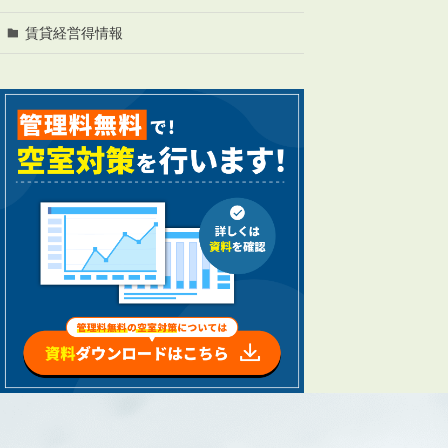
管理オーナー様ご紹介制度
投資不動産を売却したい方
賃貸経営得情報
賃貸管理を依頼したい方
マンションの自主管理について
アパートの大規模修繕について
アパートの監視カメラ設置について
03-6262-9556
TEL:
※音声ガイダンス④を押してください。
【受付時間】10:00~19:00（定休日：水曜日）