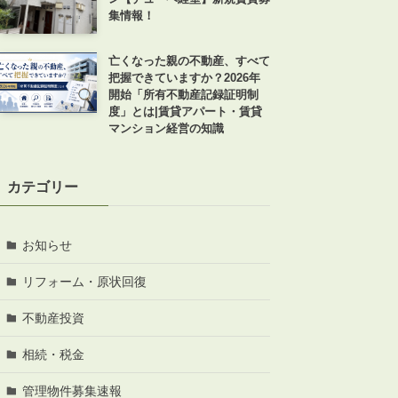
集情報！
亡くなった親の不動産、すべて
把握できていますか？2026年
開始「所有不動産記録証明制
度」とは|賃貸アパート・賃貸
ABOUT
マンション経営の知識
私たちについて
会社概要
カテゴリー
企業理念
スタッフ紹介
お知らせ
グループ会社紹介
採用情報
リフォーム・原状回復
不動産投資
相続・税金
SERVICE
管理オーナー様限定サービス
管理物件募集速報