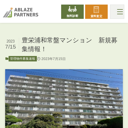
無料診断
賃料査定
豊栄浦和常盤マンション 新規募
2023
7/15
集情報！
2023年7月15日
管理物件募集速報