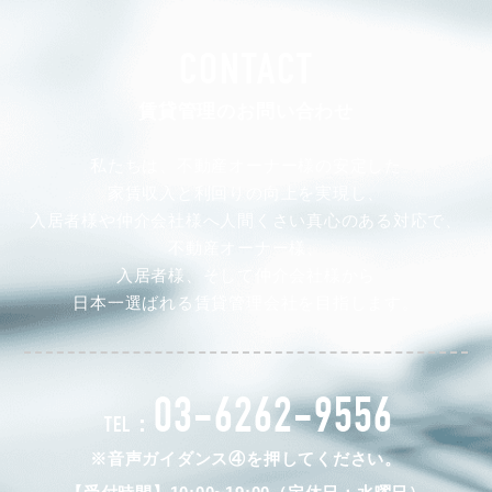
CONTACT
賃貸管理のお問い合わせ
私たちは、不動産オーナー様の安定した
家賃収入と利回りの向上を実現し、
入居者様や仲介会社様へ人間くさい真心のある対応で、
不動産オーナー様、
入居者様、そして仲介会社様から
日本一選ばれる賃貸管理会社を目指します。
03-6262-9556
TEL：
※音声ガイダンス④を押してください。