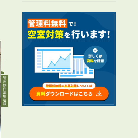
RENTAL
アブレイズの賃貸管理
管理料無料について
４つの強み
報酬と独自の保証内容
管
理
物
手続きの流れ
件
募
賃料査定について
集
速
報
NEWS
新着情報一覧