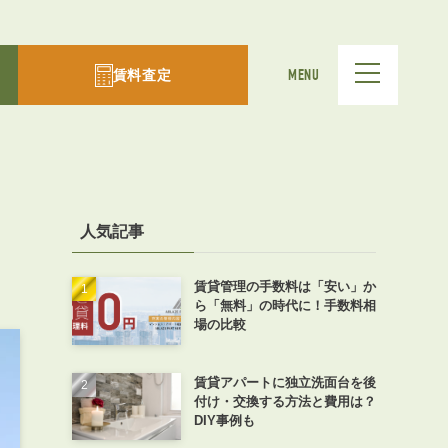
賃料査定
MENU
人気記事
賃貸管理の手数料は「安い」か
ら「無料」の時代に！手数料相
場の比較
賃貸アパートに独立洗面台を後
付け・交換する方法と費用は？
DIY事例も