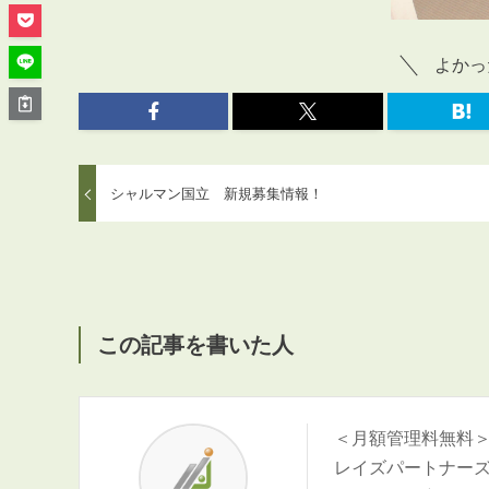
管理オーナー様ご紹介制度
投資不動産を売却したい方
よかっ
賃貸管理を依頼したい方
マンションの自主管理について
アパートの大規模修繕について
アパートの監視カメラ設置について
シャルマン国立 新規募集情報！
03-6262-9556
TEL:
この記事を書いた人
※音声ガイダンス④を押してください。
【受付時間】10:00~19:00（定休日：水曜日）
＜月額管理料無料
レイズパートナー