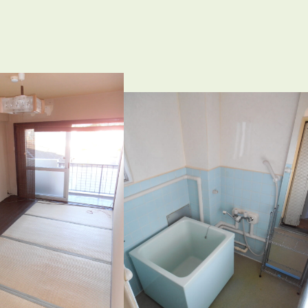
3POINT
空室解消!3つの自信
自慢の「賃料設定」／マーケティング
仲介会社とのネットワークで情報提供力に自信あり
物件プロモーション＆バリューアップリフォーム
BROKER
仲介業者様へ