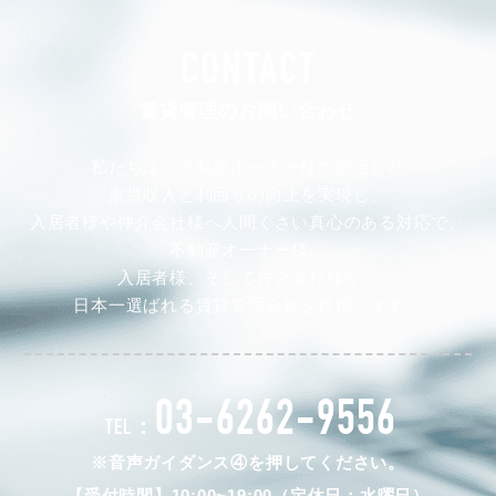
CONTACT
賃貸管理のお問い合わせ
私たちは、不動産オーナー様の安定した
家賃収入と利回りの向上を実現し、
入居者様や仲介会社様へ人間くさい真心のある対応で、
不動産オーナー様、
入居者様、そして仲介会社様から
日本一選ばれる賃貸管理会社を目指します。
03-6262-9556
TEL：
※音声ガイダンス④を押してください。
【受付時間】10:00~19:00（定休日：水曜日）