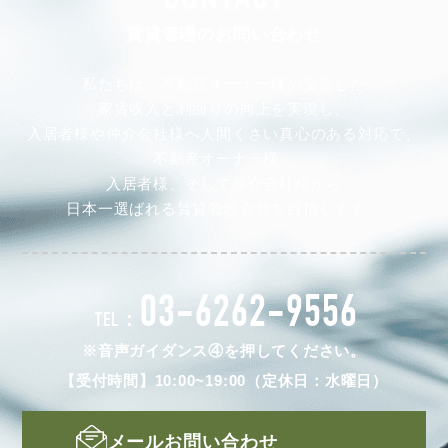
CONTACT
賃貸管理のお問い合わせ
私たちは、不動産オーナー様の安定した
家賃収入と利回りの向上を実現し、
入居者様や仲介会社様へ人間くさい真心のある対応で、
不動産オーナー様、
入居者様、そして仲介会社様から
日本一選ばれる賃貸管理会社を目指します。
03-6262-9556
TEL：
※音声ガイダンス④を押してください。
【受付時間】10:00~19:00（定休日：水曜日）
メールお問い合わせ