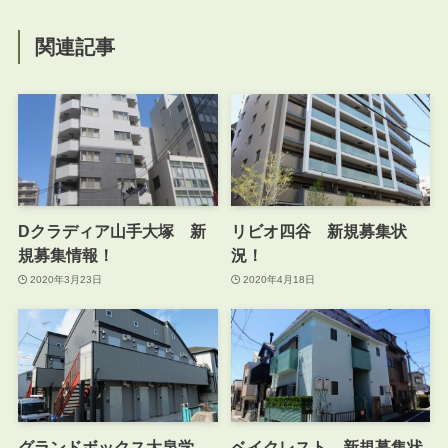
関連記事
Dクラディア山手大塚 新
リビオ四谷 新規募集状
規募集情報！
況！
2020年3月23日
2020年4月18日
グランドボックス大泉学
ベイクレスト 新規募集状