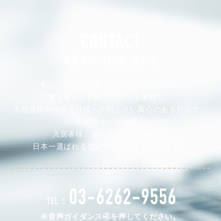
CONTACT
賃貸管理のお問い合わせ
私たちは、不動産オーナー様の安定した
家賃収入と利回りの向上を実現し、
入居者様や仲介会社様へ人間くさい真心のある対応で、
不動産オーナー様、
入居者様、そして仲介会社様から
日本一選ばれる賃貸管理会社を目指します。
03-6262-9556
TEL：
※音声ガイダンス④を押してください。