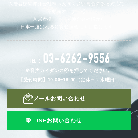
入居者様や仲介会社様へ人間くさい真心のある対応で、
不動産オーナー様、
入居者様、そして仲介会社様から
日本一選ばれる賃貸管理会社を目指します。
03-6262-9556
TEL：
※音声ガイダンス④を押してください。
【受付時間】10:00~19:00（定休日：水曜日）
メールお問い合わせ
LINEお問い合わせ