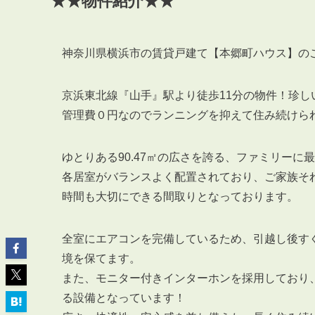
★★物件紹介★★
神奈川県横浜市の賃貸戸建て【本郷町ハウス】の
京浜東北線『山手』駅より徒歩11分の物件！珍し
ABOUT
私たちについて
管理費０円なのでランニングを抑えて住み続けら
会社概要
企業理念
ゆとりある90.47㎡の広さを誇る、ファミリーに
スタッフ紹介
各居室がバランスよく配置されており、ご家族そ
グループ会社紹介
時間も大切にできる間取りとなっております。
採用情報
全室にエアコンを完備しているため、引越し後す
境を保てます。
また、モニター付きインターホンを採用しており
SERVICE
管理オーナー様限定サービス
る設備となっています！