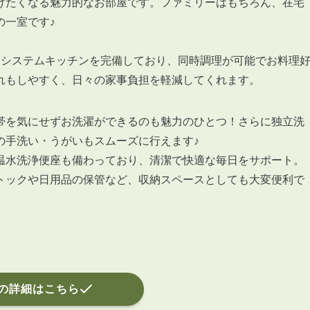
会員登録
けたくなる魅力的なお部屋です。ファミリーはもちろん、在宅
の一室です♪
賃貸仲介会社様向け物件検索ログイン
仲介業者向け・申込方法
たシステムキッチンを完備しており、同時調理が可能でお料理
申し込みから契約の流れ
れもしやすく、日々の家事負担を軽減してくれます。
お問い合わせ
帯を気にせずお洗濯ができるのも魅力のひとつ！さらに独立洗
の手洗い・うがいもスムーズに行えます♪
温水洗浄便座も備わっており、清潔で快適な毎日をサポート。
トックや日用品の保管など、収納スペースとしても大変便利で
無
管
の詳細はこちら