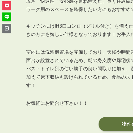
管理オーナー様ご紹介制度
広さ・快適性・安心感を兼ね備えた、長く住み続
ワーク用のスペースを確保したい方にもおすすめ
投資不動産を売却したい方
賃貸管理を依頼したい方
キッチンにはIH3口コンロ（グリル付き）を備え
マンションの自主管理について
きの方にも嬉しい仕様となっております！お手入
アパートの大規模修繕について
アパートの監視カメラ設置について
室内には洗濯機置場を完備しており、天候や時間
面台が設置されているため、朝の身支度や帰宅後
バス・トイレ別の使い勝手の良い間取りに加え、
加えて床下収納も設けられているため、食品のス
03-6262-9556
す！
TEL:
※音声ガイダンス④を押してください。
お気軽にお問合せ下さい！！
【受付時間】10:00~19:00（定休日：水曜日）
物件