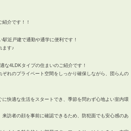
ご紹介です！！
い駅近戸建で通勤や通学に便利です！
3POINT
空室解消!3つの自信
れます♪
自慢の「賃料設定」／マーケティング
仲介会社とのネットワークで情報提供力に自信あり
最適な4LDKタイプの住まいのご紹介です！
物件プロモーション＆バリューアップリフォーム
れぞれのプライベート空間をしっかり確保しながら、団らんの
ぐに快適な生活をスタートでき、季節を問わず心地よい室内環
、来訪者の顔を事前に確認できるため、防犯面でも安心感のあ
BROKER
仲介業者様へ