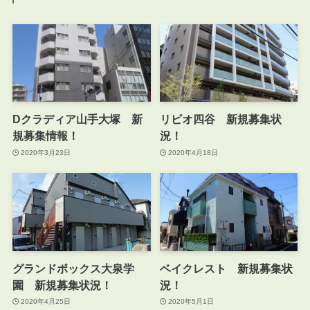
Dクラディア山手大塚 新
リビオ四谷 新規募集状
規募集情報！
況！
2020年3月23日
2020年4月18日
グランドボックス大泉学
ベイクレスト 新規募集状
園 新規募集状況！
況！
2020年4月25日
2020年5月1日