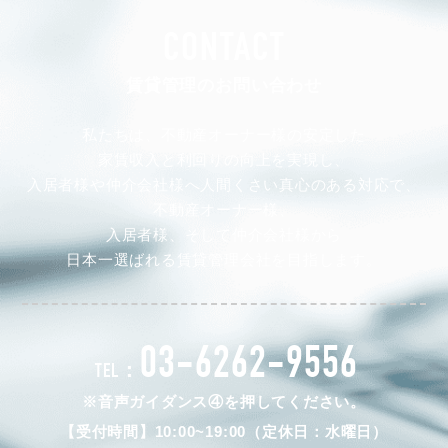
CONTACT
賃貸管理のお問い合わせ
私たちは、不動産オーナー様の安定した
家賃収入と利回りの向上を実現し、
入居者様や仲介会社様へ人間くさい真心のある対応で、
不動産オーナー様、
入居者様、そして仲介会社様から
日本一選ばれる賃貸管理会社を目指します。
03-6262-9556
TEL：
※音声ガイダンス④を押してください。
【受付時間】10:00~19:00（定休日：水曜日）