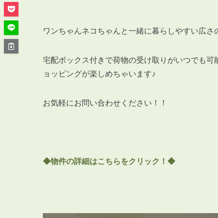
管理オーナー様ご紹介制度
投資不動産を売却したい方
賃貸管理を依頼したい方
ワンちゃんネコちゃんと一緒に暮らしやすい広さ
マンションの自主管理について
宅配ボックス付きで荷物の受け取りがいつでも可
アパートの大規模修繕について
ョッピングが楽しめちゃいます♪
アパートの監視カメラ設置について
お気軽にお問い合わせください！！
03-6262-9556
TEL:
◆物件の詳細はこちらをクリック！◆
※音声ガイダンス④を押してください。
【受付時間】10:00~19:00（定休日：水曜日）