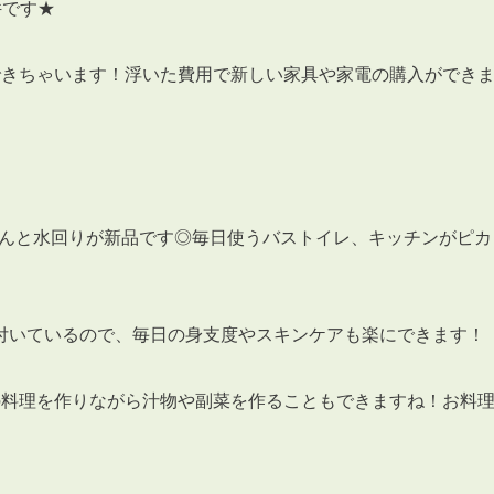
件です★
できちゃいます！浮いた費用で新しい家具や家電の購入ができ
3POINT
空室解消!3つの自信
自慢の「賃料設定」／マーケティング
、なんと水回りが新品です◎毎日使うバストイレ、キッチンがピカ
仲介会社とのネットワークで情報提供力に自信あり
物件プロモーション＆バリューアップリフォーム
付いているので、毎日の身支度やスキンケアも楽にできます！
の料理を作りながら汁物や副菜を作ることもできますね！お料
BROKER
仲介業者様へ