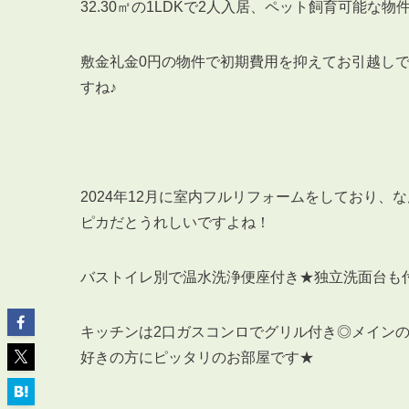
32.30㎡の1LDKで2人入居、ペット飼育可能な物
敷金礼金0円の物件で初期費用を抑えてお引越し
すね♪
ABOUT
私たちについて
会社概要
2024年12月に室内フルリフォームをしており
企業理念
ピカだとうれしいですよね！
スタッフ紹介
グループ会社紹介
バストイレ別で温水洗浄便座付き★独立洗面台も
採用情報
キッチンは2口ガスコンロでグリル付き◎メイン
好きの方にピッタリのお部屋です★
SERVICE
管理オーナー様限定サービス