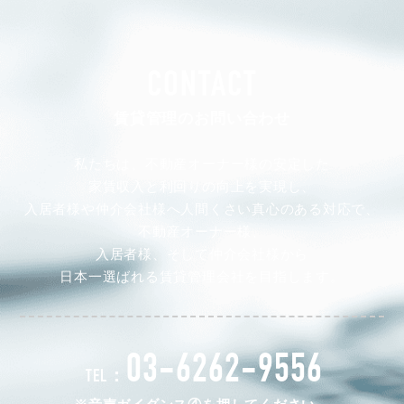
CONTACT
賃貸管理のお問い合わせ
私たちは、不動産オーナー様の安定した
家賃収入と利回りの向上を実現し、
入居者様や仲介会社様へ人間くさい真心のある対応で、
不動産オーナー様、
入居者様、そして仲介会社様から
日本一選ばれる賃貸管理会社を目指します。
03-6262-9556
TEL：