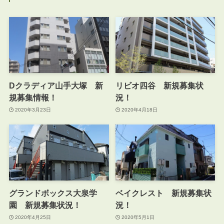
Dクラディア山手大塚 新
リビオ四谷 新規募集状
規募集情報！
況！
2020年3月23日
2020年4月18日
グランドボックス大泉学
ベイクレスト 新規募集状
園 新規募集状況！
況！
2020年4月25日
2020年5月1日