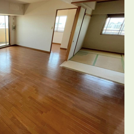
3POINT
空室解消!3つの自信
自慢の「賃料設定」／マーケティング
仲介会社とのネットワークで情報提供力に自信あり
物件プロモーション＆バリューアップリフォーム
BROKER
仲介業者様へ