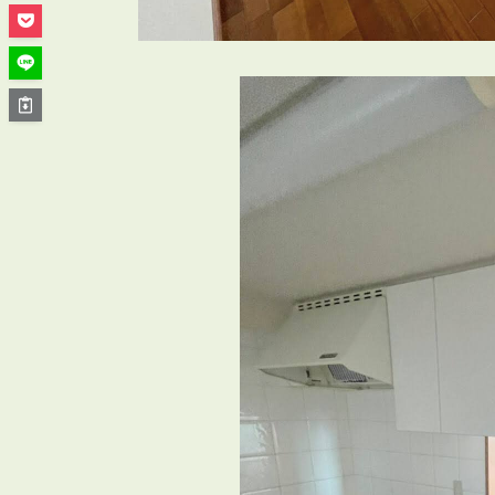
管理オーナー様ご紹介制度
投資不動産を売却したい方
賃貸管理を依頼したい方
マンションの自主管理について
アパートの大規模修繕について
アパートの監視カメラ設置について
03-6262-9556
TEL:
※音声ガイダンス④を押してください。
【受付時間】10:00~19:00（定休日：水曜日）