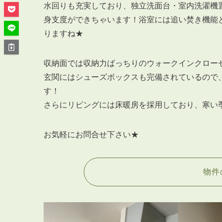
管理オーナー様ご紹介制度
水回りも充実しており、独立洗面台・室内洗濯機
投資不動産を売却したい方
身支度ができちゃいます！浴室には追い焚き機能
賃貸管理を依頼したい方
りますね★
マンションの自主管理について
アパートの大規模修繕について
収納面では収納力ばっちりのウォークインクロー
玄関にはシューズボックスも完備されているので
アパートの監視カメラ設置について
す！
さらにリビングには床暖房を採用しており、寒い
お気軽にお問合せ下さい★
03-6262-9556
TEL:
※音声ガイダンス④を押してください。
物件
【受付時間】10:00~19:00（定休日：水曜日）