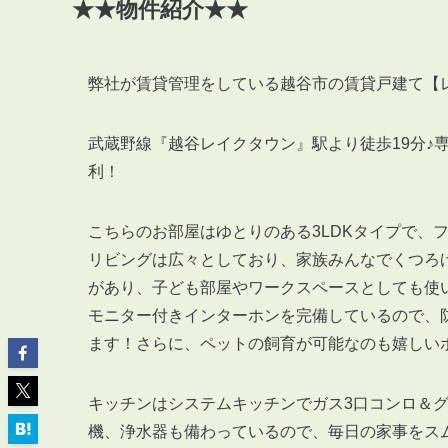
★★物件紹介★★
弊社が賃貸管理をしている越谷市の賃貸戸建て【
ABOUT
武蔵野線『越谷レイクタウン』駅より徒歩19分♪
私たちについて
利！
会社概要
企業理念
こちらのお部屋はゆとりのある3LDKタイプで、
スタッフ紹介
リビングは広々としており、家族みんなでくつろ
グループ会社紹介
があり、子ども部屋やワークスペースとしても使
採用情報
モニター付きインターホンを完備しているので、
ます！さらに、ペットの飼育が可能なのも嬉しい
SERVICE
キッチンはシステムキッチンでガス3口コンロ＆
管理オーナー様限定サービス
機、浄水器も備わっているので、毎日の家事をス