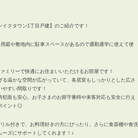
レイクタウン1丁目戸建】のご紹介です！
3POINT
専用庭や敷地内に駐車スペースがあるので通勤通学に使えて便
空室解消!3つの自信
自慢の「賃料設定」／マーケティング
仲介会社とのネットワークで情報提供力に自信あり
ファミリーで快適にお住まいいただけるお部屋です！
物件プロモーション＆バリューアップリフォーム
げる温かな空間が広がっていて、各居室もしっかりとした広さ
いやすい間取りです！
防犯面も安心。お子さまのお留守番時や来客対応も安全に行え
ポイント◎
BROKER
グリル付きで、お料理好きの方にぴったり。さらに食器棚や食
仲介業者様へ
ムーズにサポートしてくれます！♪