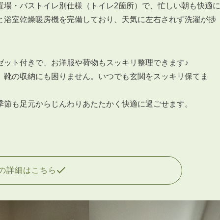
会員登録
置場・バストイレ別仕様（トイレ2箇所）で、忙しい朝も快適
賃貸仲介会社様向け物件検索ログイン
と浴室乾燥暖房機を完備しており、天気に左右されず洗濯が捗
仲介業者向け・申込方法
申し込みから契約の流れ
お問い合わせ
ゼット付きで、お洋服や荷物もスッキリ整理できます♪
、靴の収納にも困りません。いつでも玄関をスッキリ保てま
季節も足元からじんわりあたたかく快適に過ごせます。
無
の詳細はこちら
管