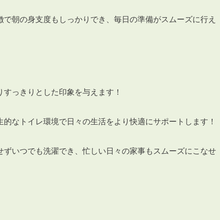
会員登録
賃貸仲介会社様向け物件検索ログイン
徴で朝の身支度もしっかりでき、毎日の準備がスムーズに行え
仲介業者向け・申込方法
申し込みから契約の流れ
お問い合わせ
りすっきりとした印象を与えます！
生的なトイレ環境で日々の生活をより快適にサポートします！
無
せずいつでも洗濯でき、忙しい日々の家事もスムーズにこなせ
管