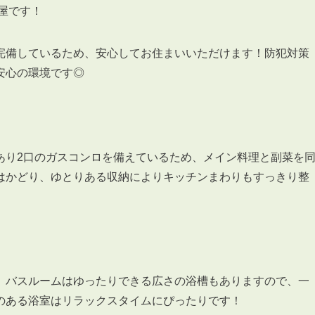
屋です！
完備しているため、安心してお住まいいただけます！防犯対策
安心の環境です◎
3POINT
空室解消!3つの自信
自慢の「賃料設定」／マーケティング
仲介会社とのネットワークで情報提供力に自信あり
あり2口のガスコンロを備えているため、メイン料理と副菜を
物件プロモーション＆バリューアップリフォーム
はかどり、ゆとりある収納によりキッチンまわりもすっきり整
、バスルームはゆったりできる広さの浴槽もありますので、一
BROKER
仲介業者様へ
のある浴室はリラックスタイムにぴったりです！