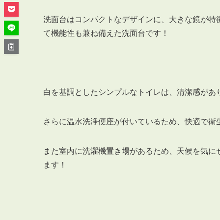
管理オーナー様ご紹介制度
投資不動産を売却したい方
洗面台はコンパクトなデザインに、大きな鏡が特
賃貸管理を依頼したい方
て機能性も兼ね備えた洗面台です！
マンションの自主管理について
アパートの大規模修繕について
アパートの監視カメラ設置について
白を基調としたシンプルなトイレは、清潔感があ
さらに温水洗浄便座が付いているため、快適で衛
03-6262-9556
TEL:
また室内に洗濯機置き場があるため、天候を気に
ます！
※音声ガイダンス④を押してください。
【受付時間】10:00~19:00（定休日：水曜日）