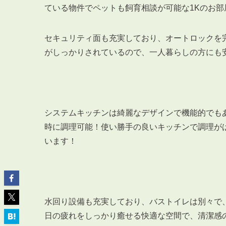
ている物件でペットも飼育相談が可能な1Kのお部
セキュリティ面も充実しており、オートロックを
がしっかりされているので、一人暮らしの方にも
ABOUT
私たちについて
会社概要
企業理念
システムキッチンは綺麗なデザインで機能的でも
スタッフ紹介
時に調理可能！使い勝手の良いキッチンで調理が
グループ会社紹介
います！
採用情報
水回り設備も充実しており、バストイレは別々で
SERVICE
管理オーナー様限定サービス
日の疲れをしっかり癒せる快適な空間で、清潔感