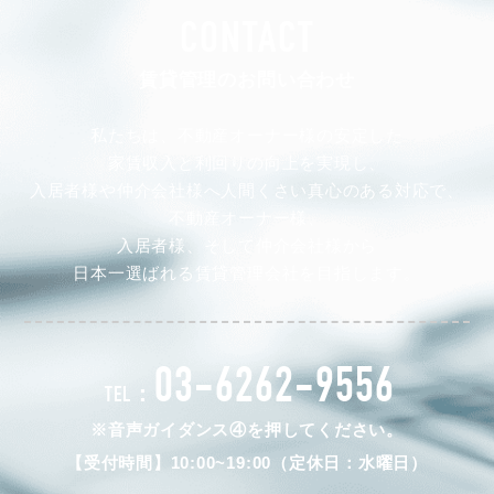
CONTACT
賃貸管理のお問い合わせ
私たちは、不動産オーナー様の安定した
家賃収入と利回りの向上を実現し、
入居者様や仲介会社様へ人間くさい真心のある対応で、
不動産オーナー様、
入居者様、そして仲介会社様から
日本一選ばれる賃貸管理会社を目指します。
03-6262-9556
TEL：
※音声ガイダンス④を押してください。
【受付時間】10:00~19:00（定休日：水曜日）