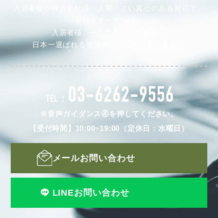
入居者様や仲介会社様へ人間くさい真心のある対応で、
不動産オーナー様、
入居者様、そして仲介会社様から
日本一選ばれる賃貸管理会社を目指します。
03-6262-9556
TEL：
※音声ガイダンス④を押してください。
【受付時間】10:00~19:00（定休日：水曜日）
メールお問い合わせ
LINEお問い合わせ