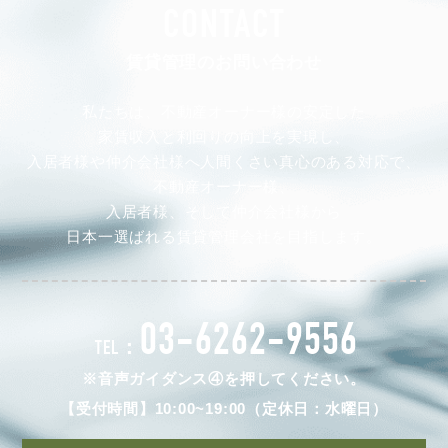
CONTACT
賃貸管理のお問い合わせ
私たちは、不動産オーナー様の安定した
家賃収入と利回りの向上を実現し、
入居者様や仲介会社様へ人間くさい真心のある対応で、
不動産オーナー様、
入居者様、そして仲介会社様から
日本一選ばれる賃貸管理会社を目指します。
03-6262-9556
TEL：
※音声ガイダンス④を押してください。
【受付時間】10:00~19:00（定休日：水曜日）