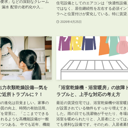
の要求」などの深刻なクレーム
住宅設備としてのエアコンは「快適性設備
漏水 配管の老朽化や入...
ではなく、居住継続性を左右する必須イン
ラへと位置付けが変化している。特に賃貸..
2026年4月25日
出力衣類乾燥設備—気を
「浴室乾燥機・浴室暖房」の故障
ご近所トラブルに？！
ラブルと、上手な対応の考え方
備の進化は目覚ましい。家事の
最近の賃貸住宅では、浴室乾燥機や浴室暖
の質の向上、時間の有効活用。
が設置されている物件もすっかり増えてき
ズを背景に、「ここまでできる
した。雨の日でも洗濯物が干せたり、冬場
されるような高機能設備が一般
浴室を暖められたりと、入居者にとっては
つつある。 中でも近年、機能
ても便利な設備です。そのため、入居者募