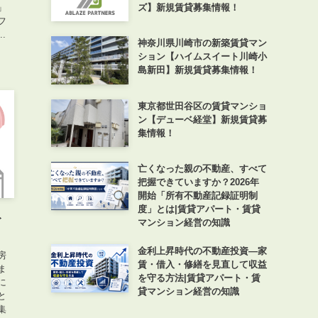
ズ】新規賃貸募集情報！
」
フ
.
神奈川県川崎市の新築賃貸マン
ション【ハイムスイート川崎小
島新田】新規賃貸募集情報！
東京都世田谷区の賃貸マンショ
ン【デューベ経堂】新規賃貸募
集情報！
亡くなった親の不動産、すべて
把握できていますか？2026年
開始「所有不動産記録証明制
度」とは|賃貸アパート・賃貸
ト
マンション経営の知識
金利上昇時代の不動産投資―家
房
賃・借入・修繕を見直して収益
ま
を守る方法|賃貸アパート・賃
に
貸マンション経営の知識
と
集