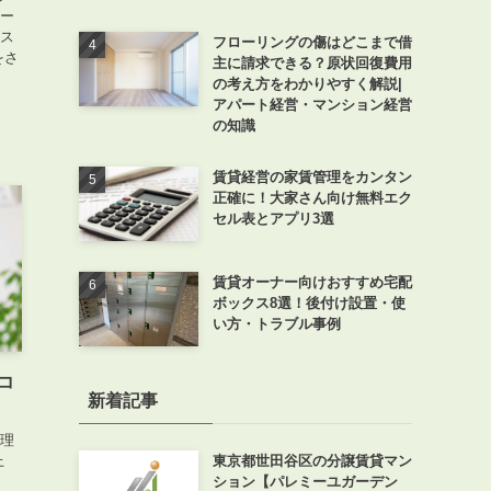
オー
ラス
フローリングの傷はどこまで借
をさ
主に請求できる？原状回復費用
の考え方をわかりやすく解説|
アパート経営・マンション経営
の知識
賃貸経営の家賃管理をカンタン
正確に！大家さん向け無料エク
セル表とアプリ3選
賃貸オーナー向けおすすめ宅配
ボックス8選！後付け設置・使
い方・トラブル事例
コ
新着記事
管理
東京都世田谷区の分譲賃貸マン
上
ション【パレミーユガーデン
、