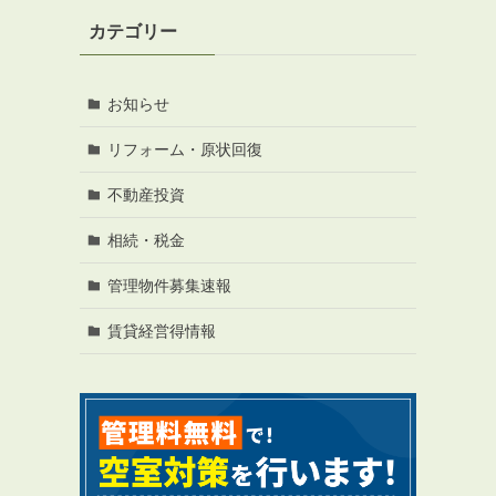
カテゴリー
お知らせ
リフォーム・原状回復
RENTAL
アブレイズの賃貸管理
不動産投資
管理料無料について
４つの強み
相続・税金
報酬と独自の保証内容
管理物件募集速報
手続きの流れ
賃貸経営得情報
賃料査定について
NEWS
新着情報一覧