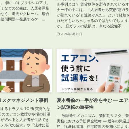
。 特にゴキブリやシロアリ、
ル事例とは？ 賃貸物件を所有されている
ズミなどの発生は、入居者満足
ナー様の中には、「入居者から突然“窓ガ
でなく、退去やクレーム、場合
が割れている”と連絡が来た」 という経験
賠償問題へ発展するケー...
れた方もいらっしゃるのではないでしょう
か。 窓ガラスの破損は、単なる設備不...
2026年6月15日
リスクマネジメント事例
夏本番前の一手が差を生む ― エア
ン試運転の重要性
するトラブル TOP5 突発的な
日のエアコン故障や冬場の給湯
― 故障発生メカニズム、繁忙期リスク、
応が遅れると入居者が生活でき
実務における予防保全戦略 ― 近年の気温
ホテル代の請求」や「法律に基
昇、猛暑日増加、在宅時間の長期化により