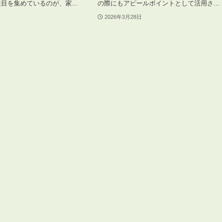
目を集めているのが、家...
の際にもアピールポイントとして活用さ...
2026年3月28日
3POINT
空室解消!3つの自信
自慢の「賃料設定」／マーケティング
仲介会社とのネットワークで情報提供力に自信あり
物件プロモーション＆バリューアップリフォーム
BROKER
仲介業者様へ