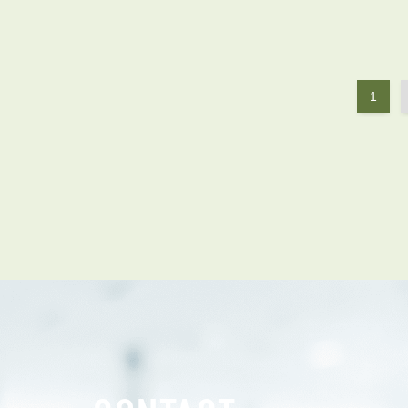
管理オーナー様ご紹介制度
投資不動産を売却したい方
賃貸管理を依頼したい方
マンションの自主管理について
1
アパートの大規模修繕について
アパートの監視カメラ設置について
03-6262-9556
TEL:
※音声ガイダンス④を押してください。
【受付時間】10:00~19:00（定休日：水曜日）