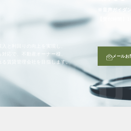
※音声ガイダ
【受付時間】10
収入と利回りの向上を実現し、
る対応で、不動産オーナー様、
メールお
CO
れる賃貸管理会社を目指します。