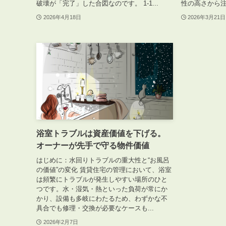
破壊が「完了」した合図なのです。 1-1...
性の高さから注
2026年4月18日
2026年3月21日
ABOUT
私たちについて
会社概要
企業理念
スタッフ紹介
浴室トラブルは資産価値を下げる。
グループ会社紹介
オーナーが先手で守る物件価値
採用情報
はじめに：水回りトラブルの重大性と“お風呂
の価値”の変化 賃貸住宅の管理において、浴室
は頻繁にトラブルが発生しやすい場所のひと
つです。水・湿気・熱といった負荷が常にか
かり、設備も多岐にわたるため、わずかな不
SERVICE
管理オーナー様限定サービス
具合でも修理・交換が必要なケースも...
2026年2月7日