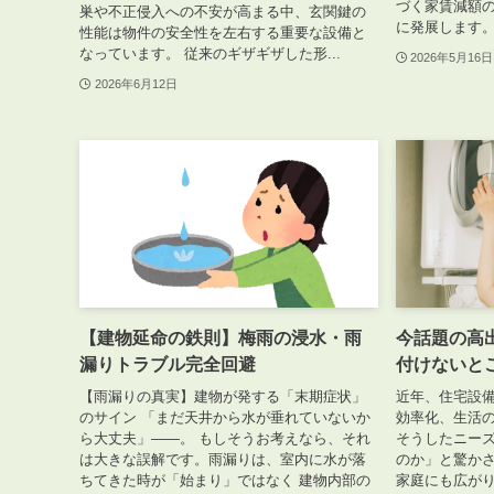
づく家賃減額
巣や不正侵入への不安が高まる中、玄関鍵の
に発展します。 
性能は物件の安全性を左右する重要な設備と
なっています。 従来のギザギザした形...
2026年5月16日
2026年6月12日
【建物延命の鉄則】梅雨の浸水・雨
今話題の高
漏りトラブル完全回避
付けないと
【雨漏りの真実】建物が発する「末期症状」
近年、住宅設
のサイン 「まだ天井から水が垂れていないか
効率化、生活
ら大丈夫」――。 もしそうお考えなら、それ
そうしたニー
は大きな誤解です。雨漏りは、室内に水が落
のか」と驚か
ちてきた時が「始まり」ではなく 建物内部の
家庭にも広がり