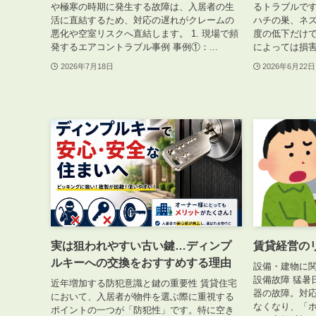
や極寒の時期に発生する故障は、入居者の生
るトラブルです
活に直結するため、対応の遅れがクレームの
ハチの巣、ネ
悪化や空室リスクへ直結します。 1. 現場で頻
度の低下だけ
発するエアコントラブル事例 事例①：...
によっては損害
2026年7月18日
2026年6月22日
実は狙われやすい古い鍵…ディンプ
賃貸経営の
ルキーへの交換をおすすめする理由
設備・建物に関
設備故障 猛暑
近年増加する防犯意識と鍵の重要性 賃貸住宅
器の故障。対
において、入居者が物件を選ぶ際に重視する
なくなり、「
ポイントの一つが「防犯性」です。特に空き