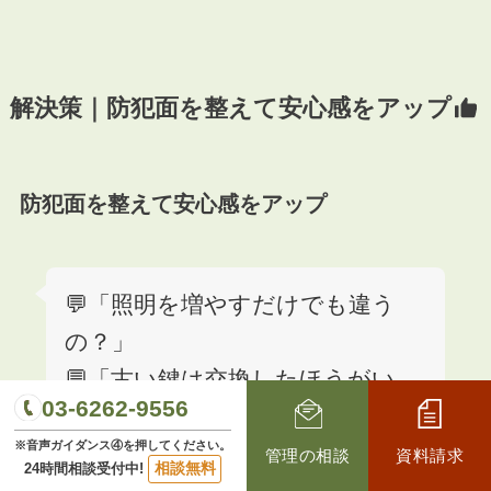
解決策｜防犯面を整えて安心感をアップ
防犯面を整えて安心感をアップ
💬「照明を増やすだけでも違う
の？」
💬「古い鍵は交換したほうがい
03-6262-9556
い？」
※音声ガイダンス④を押してください。
💬「内見時に安全対策をどう伝え
管理の相談
資料請求
相談無料
24時間相談受付中!
る？」