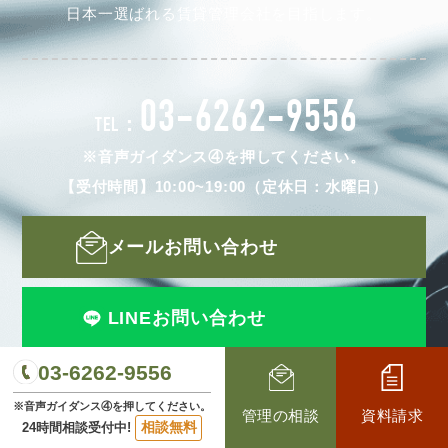
日本一選ばれる賃貸管理会社を目指します。
03-6262-9556
TEL：
※音声ガイダンス④を押してください。
【受付時間】10:00~19:00（定休日：水曜日）
メールお問い合わせ
LINEお問い合わせ
03-6262-9556
CONTACT 
※音声ガイダンス④を押してください。
管理の相談
資料請求
相談無料
24時間相談受付中!