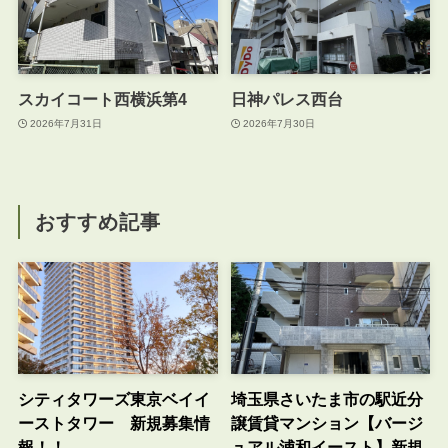
スカイコート西横浜第4
日神パレス西台
2026年7月31日
2026年7月30日
おすすめ記事
シティタワーズ東京ベイイ
埼玉県さいたま市の駅近分
ーストタワー 新規募集情
譲賃貸マンション【バージ
報！！
ュアル浦和イースト】新規