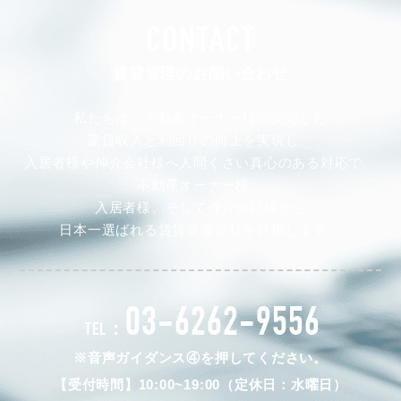
CONTACT
賃貸管理のお問い合わせ
私たちは、不動産オーナー様の安定した
家賃収入と利回りの向上を実現し、
入居者様や仲介会社様へ人間くさい真心のある対応で、
不動産オーナー様、
入居者様、そして仲介会社様から
日本一選ばれる賃貸管理会社を目指します。
03-6262-9556
TEL：
※音声ガイダンス④を押してください。
【受付時間】10:00~19:00（定休日：水曜日）