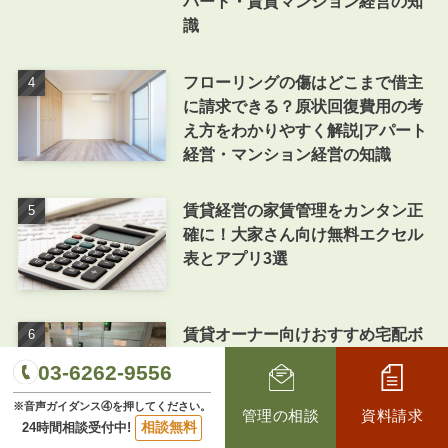
パート・賃貸マンション経営の知
識
フローリングの傷はどこまで借主
に請求できる？原状回復費用の考
え方をわかりやすく解説|アパート
経営・マンション経営の知識
賃貸経営の家賃管理をカンタン正
確に！大家さん向け無料エクセル
表とアプリ3選
賃貸オーナー向けおすすめ宅配ボ
ックス8選！後付け設置・使い
03-6262-9556
方・トラブル事例
※音声ガイダンス④を押してください。
管理の相談
資料請求
相談無料
24時間相談受付中!