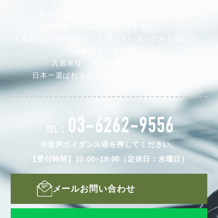
私たちは、不動産オーナー様の安定した
家賃収入と利回りの向上を実現し、
入居者様や仲介会社様へ人間くさい真心のある対応で、
不動産オーナー様、
入居者様、そして仲介会社様から
日本一選ばれる賃貸管理会社を目指します。
03-6262-9556
TEL：
※音声ガイダンス④を押してください。
【受付時間】10:00~19:00（定休日：水曜日）
メールお問い合わせ