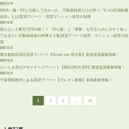
2025.12.19
NISA・株・FXと比較して分かった、不動産投資だけが持つ『5つの圧倒的優
位性』とは|賃貸アパート・賃貸マンション経営の知識
2025.12.18
知らないと数百万円の損！？「持ち家」と「実家」を守るために今すぐ知っ
ておきたい不動産税金の時事ネタ集|賃貸アパート経営・マンション経営の知
識
2025.12.15
東京都世田谷区賃貸アパート【Smart city 明大前】新規賃貸募集情報！
2025.12.14
さいたま市のデザイナーズアパート【MELDIA大宮B】新規賃貸募集情報！
2025.12.13
千葉県船橋市にある賃貸アパート【ガレオン船橋】新規募集情報！
1
2
3
...
36